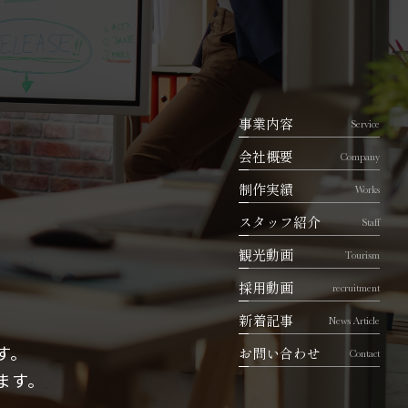
事業内容
Service
会社概要
Company
制作実績
Works
スタッフ紹介
Staff
観光動画
Tourism
採用動画
recruitment
新着記事
News Article
す。
お問い合わせ
Contact
ます。