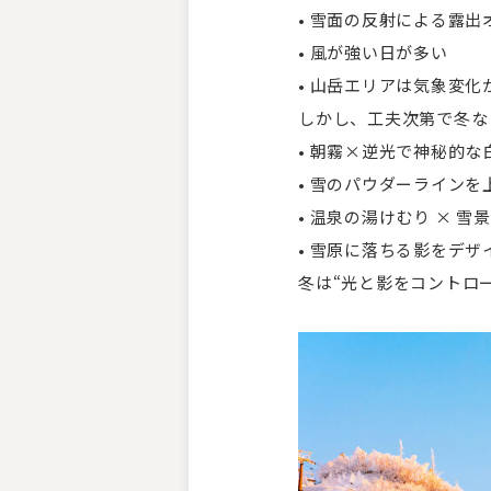
• 雪面の反射による露出
• 風が強い日が多い
• 山岳エリアは気象変化
しかし、工夫次第で冬な
• 朝霧×逆光で神秘的な
• 雪のパウダーライン
• 温泉の湯けむり × 
• 雪原に落ちる影をデ
冬は“光と影をコントロ