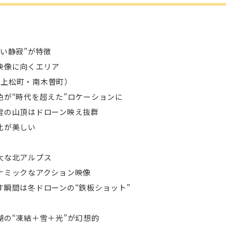
深い静寂”が特徴
る映像に向くエリア
・上松町・南木曽町）
色が“時代を超えた”ロケーションに
の雪の山頂はドローン映え抜群
比が美しい
大な北アルプス
イナミックなアクション映像
す瞬間は冬ドローンの“鉄板ショット”
湖の“凍結＋雪＋光”が幻想的