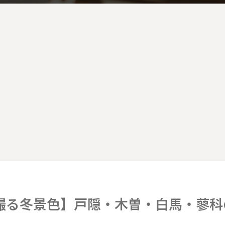
撮る冬景色】戸隠・木曽・白馬・蓼科