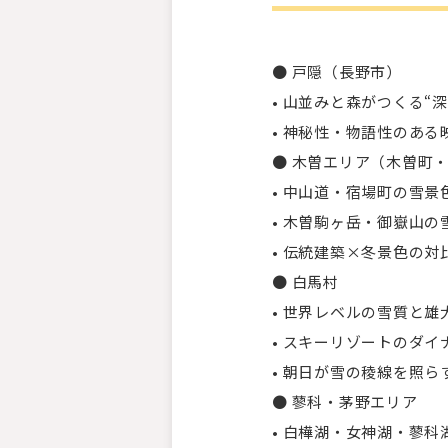
● 戸隠（長野市）
• 山並みと森がつくる“
• 神秘性・物語性のあ
● 木曽エリア（木曽町
• 中山道・宿場町の雪景
• 木曽駒ヶ岳・御嶽山
• 伝統建築×冬景色の対
● 白馬村
• 世界レベルの雪質と雄
• スキーリゾートのダ
• 朝日が雪の稜線を照ら
● 蓼科・茅野エリア
• 白樺湖・女神湖・蓼科