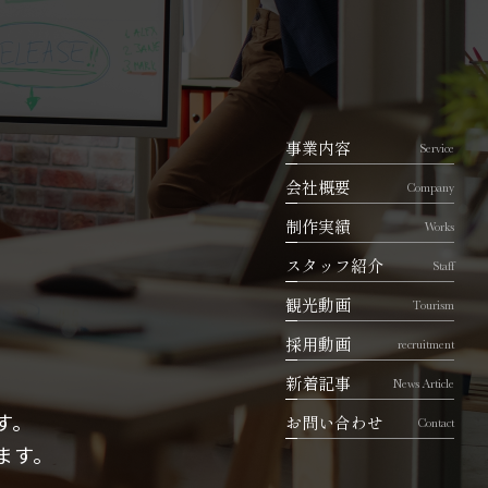
事業内容
Service
会社概要
Company
制作実績
Works
スタッフ紹介
Staff
観光動画
Tourism
採用動画
recruitment
新着記事
News Article
す。
お問い合わせ
Contact
ます。