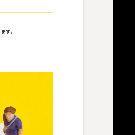
います。
。