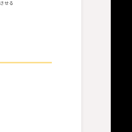
させる
。