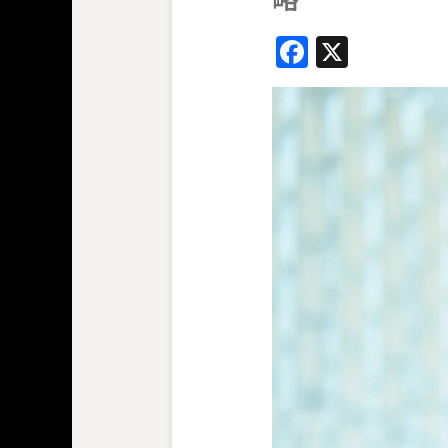
Faceboo
X