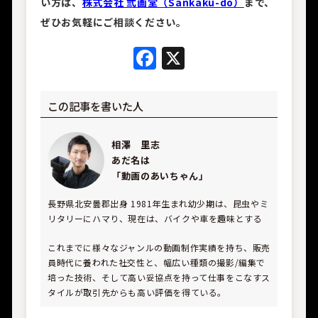
い方は、
株式会社 弎画堂（Sankaku-do）
まで、
ぜひお気軽にご相談ください。
Facebook
X
この記事を書いた人
相澤 里志
あだ名は
「動画のあいちゃん」
長野県北安曇郡出身 1981年生まれ
幼少期は、昆虫やミ
リタリーにハマり、現在は、バイクや車を趣味とする
これまでに様々なジャンルの動画制作実績を持ち、販売
員時代に養われた社交性と、幅広い種類の撮影/編集で
培った技術、そして高い妥協点を持って仕事をこなすス
タイルが取引先からも高い評価を得ている。