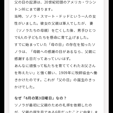
父の日の起源は、20世紀初頭のアメリカ・ワシン
トン州にまで遡ります。
当時、ソノラ・スマート・ドッドという一人の女
性がいました。彼女の父親は軍人でしたが、 妻
（ソノラたちの母親）を亡くした後、男手ひとつ
で6人の子どもたちを懸命に育て上げました。
すでに始まっていた「母の日」の存在を知ったソ
ノラは、「母親への感謝の日があるなら、父親に
感謝する日だってあっていいはず。
あんなに頑張って私たちを育ててくれたお父さん
を称えたい」と強く願い、1909年に牧師協会へ働
きかけたのです。これが「父の日」の誕生のきっ
かけでした。
なぜ「6月の第3日曜日」なの？
ソノラが最初に父親のための礼拝を依頼したの
が、父親の誕生月である6月だったことに由来しま